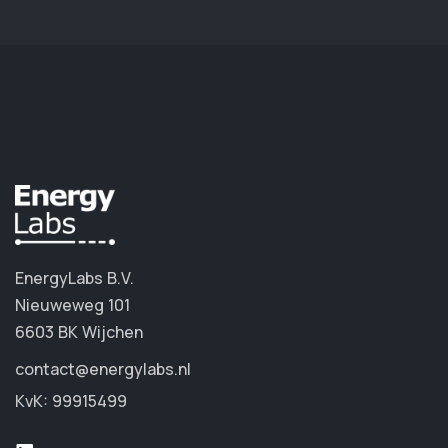
EnergyLabs B.V.
Nieuweweg 101
6603 BK Wijchen
contact@energylabs.nl
KvK: 99915499